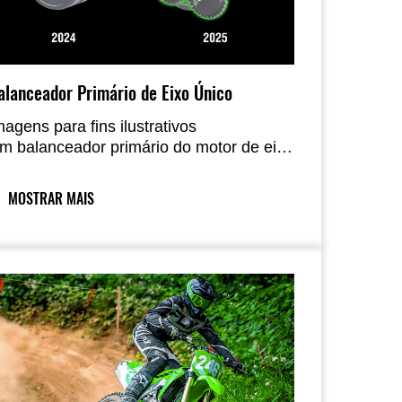
alanceador Primário de Eixo Único
magens para fins ilustrativos
m balanceador primário do motor de eixo
nico contribui para uma entrega de
otência mais suave e vibração reduzida,
MOSTRAR MAIS
 que melhora o controle, especialmente
o sair de curvas de velocidade mais
enta.