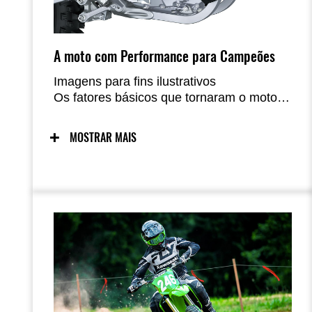
A moto com Performance para Campeões
Imagens para fins ilustrativos
Os fatores básicos que tornaram o motor
KX250X um desempenho de destaque em
sua categoria - acionamento da válvula
MOSTRAR MAIS
finger-follower, admissão no estilo
downdraft e injetores duplos - são
complementados pelo layout revisado de
admissão e escape e um balanceador
primário de eixo único, para um pacote
mais forte com controle aprimorado com
mais capacidade de desafiar as corridas e
conquistar resultados.