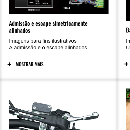
Admissão e escape simetricamente
B
alinhados
I
Imagens para fins ilustrativos
U
A admissão e o escape alinhados
ú
simetricamente proporcionam uma
p
ultrapassagem forte e características de
MOSTRAR MAIS
o
torque suave em baixas rotações. A
a
entrada redesenhada oferece uma rota
l
muito mais reta para a mistura ar-
combustível entrar no cilindro, enquanto
uma porta de escape posicionada
centralmente se alinha com a admissão
para alta eficiência do fluxo de ar - ambas
contribuindo para o aumento do
desempenho. A entrada de corrente
descendente (Downdraft), otimizada