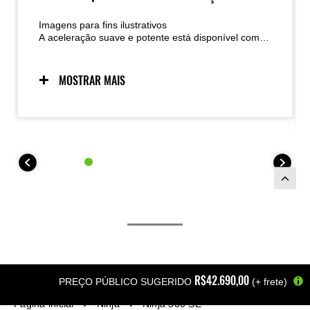
Imagens para fins ilustrativos
A aceleração suave e potente está disponível com
um giro de um novo motor de 451 cc. A aceleração
parece rápida graças à maior potência na faixa de
baixa a média rotação e, quando o acelerador
MOSTRAR MAIS
permanece aberto, potência suficiente na faixa de
alta rotação para atingir velocidades mais altas com
facilidade. Com potência bem equilibrada e forte
aceleração em toda a faixa de rotação, a
combinação deste motor com um chassi leve torna a
máquina adequada para uma ampla variedade de
situações de pilotagem, incluindo a pilotagem diária.
R$42.690,00
PREÇO PÚBLICO SUGERIDO
(+ frete)
Página inicial
Ninja
Ninja 500 SE