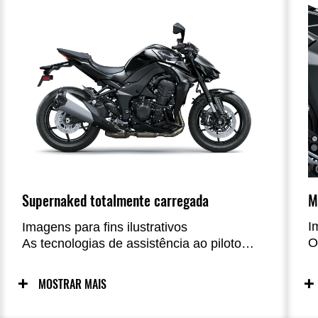
M
Supernaked totalmente carregada
I
Imagens para fins ilustrativos
O
As tecnologias de assistência ao piloto
p
aprimoradas pela IMU da Kawasaki
p
adicionam ainda mais conveniência e
MOSTRAR MAIS
v
tranquilidade à emoção de pilotar a Z1100,
u
enquanto um painel de fácil leitura com