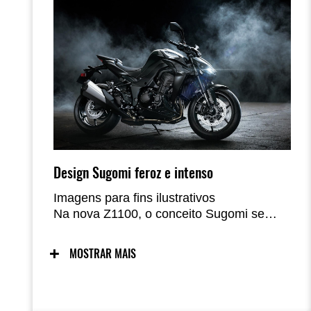
Design Sugomi feroz e intenso
Imagens para fins ilustrativos
Na nova Z1100, o conceito Sugomi se
evidencia tanto no design arrojado quanto
no desempenho empolgante que oferece,
MOSTRAR MAIS
irradiando uma energia palpável. A
aparência de um predador à espreita,
pronto para atacar, alia-se à precisão
cirúrgica na pilotagem para criar a