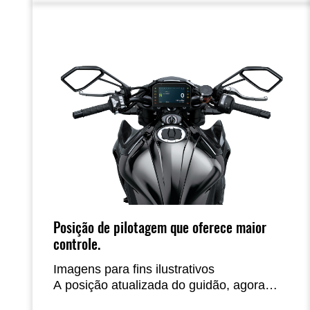
experiência única de pilotagem
Supernaked da Kawasaki.
Posição de pilotagem que oferece maior
controle.
Imagens para fins ilustrativos
A posição atualizada do guidão, agora
mais largo e mais à frente, proporciona