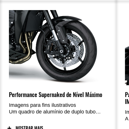
a
conectividade para smartphone eleva a
e
qualidade da experiência Sugomi a um
p
novo patamar.
m
u
Performance Supernaked de Nível Máximo
P
I
Imagens para fins ilustrativos
Um quadro de alumínio de duplo tubo
I
altamente rígido, garfos SFF-BP e
A
suspensão Horizontal Back-link, além de
a
MOSTRAR MAIS