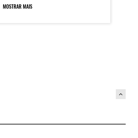
o motor mais preciso e responsivo,
MOSTRAR MAIS
ermitindo o controle de cruzeiro e o mais
ecente KQS bidirecional, enquanto um
onjunto de tecnologias de assistência ao
iloto, aprimorado por uma IMU, ajuda os
ilotos a desfrutar ao máximo do
esempenho de pilotagem esportiva de
ua máquina.