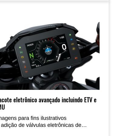
celeração linear em velocidades médias
 altas. Além disso, a posição de
ilotagem atualizada aprimora o controle,
elhorando a sensação de pilotagem em
ma ampla variedade de situações.
acote eletrônico avançado incluindo ETV e
MU
magens para fins ilustrativos
 adição de válvulas eletrônicas de
celeração (ETV) proporciona um controle