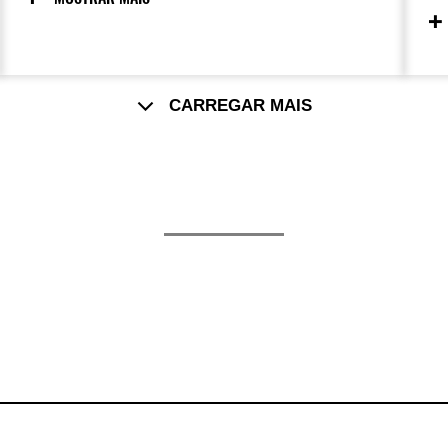
pinças monobloco combinadas com
d
grandes discos de freio de Ø 310 mm,
p
criam uma resposta precisa e direta aos
r
comandos do piloto, tornando cada
c
aceleração uma experiência visceral,
p
CARREGAR MAIS
conectando o piloto diretamente à estrada.
p
d
s