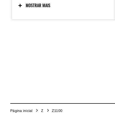
melhor resposta aos comandos do piloto,
MOSTRAR MAIS
tornando a pilotagem mais leve e precisa
em todas as faixas de velocidade,
resultando em uma máquina controlável.
Página inicial
Z
Z1100