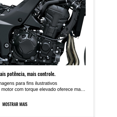
ais potência, mais controle.
magens para fins ilustrativos
 motor com torque elevado oferece mais
otência aos motociclistas onde eles mais
recisam, na faixa de baixa a média
MOSTRAR MAIS
elocidade, mais comum no trânsito
rbano, além de uma resposta de