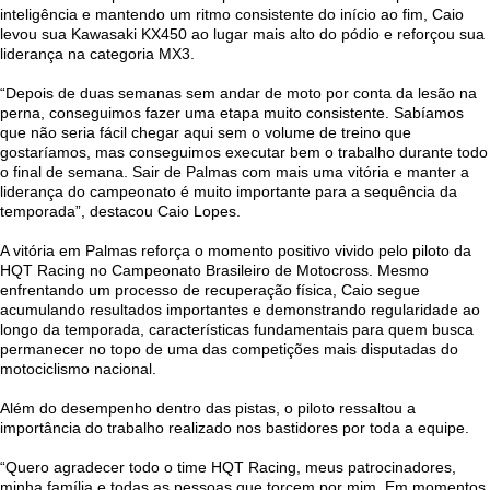
inteligência e mantendo um ritmo consistente do início ao fim, Caio
levou sua Kawasaki KX450 ao lugar mais alto do pódio e reforçou sua
liderança na categoria MX3.
“Depois de duas semanas sem andar de moto por conta da lesão na
perna, conseguimos fazer uma etapa muito consistente. Sabíamos
que não seria fácil chegar aqui sem o volume de treino que
gostaríamos, mas conseguimos executar bem o trabalho durante todo
o final de semana. Sair de Palmas com mais uma vitória e manter a
liderança do campeonato é muito importante para a sequência da
temporada”, destacou Caio Lopes.
A vitória em Palmas reforça o momento positivo vivido pelo piloto da
HQT Racing no Campeonato Brasileiro de Motocross. Mesmo
enfrentando um processo de recuperação física, Caio segue
acumulando resultados importantes e demonstrando regularidade ao
longo da temporada, características fundamentais para quem busca
permanecer no topo de uma das competições mais disputadas do
motociclismo nacional.
Além do desempenho dentro das pistas, o piloto ressaltou a
importância do trabalho realizado nos bastidores por toda a equipe.
“Quero agradecer todo o time HQT Racing, meus patrocinadores,
minha família e todas as pessoas que torcem por mim. Em momentos