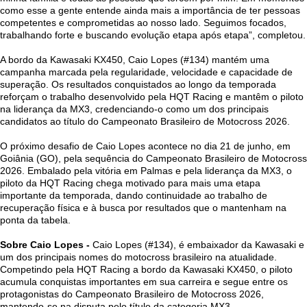
como esse a gente entende ainda mais a importância de ter pessoas
competentes e comprometidas ao nosso lado. Seguimos focados,
trabalhando forte e buscando evolução etapa após etapa”, completou.
A bordo da Kawasaki KX450, Caio Lopes (#134) mantém uma
campanha marcada pela regularidade, velocidade e capacidade de
superação. Os resultados conquistados ao longo da temporada
reforçam o trabalho desenvolvido pela HQT Racing e mantêm o piloto
na liderança da MX3, credenciando-o como um dos principais
candidatos ao título do Campeonato Brasileiro de Motocross 2026.
O próximo desafio de Caio Lopes acontece no dia 21 de junho, em
Goiânia (GO), pela sequência do Campeonato Brasileiro de Motocross
2026. Embalado pela vitória em Palmas e pela liderança da MX3, o
piloto da HQT Racing chega motivado para mais uma etapa
importante da temporada, dando continuidade ao trabalho de
recuperação física e à busca por resultados que o mantenham na
ponta da tabela.
Sobre Caio Lopes -
Caio Lopes (#134), é embaixador da Kawasaki e
um dos principais nomes do motocross brasileiro na atualidade.
Competindo pela HQT Racing a bordo da Kawasaki KX450, o piloto
acumula conquistas importantes em sua carreira e segue entre os
protagonistas do Campeonato Brasileiro de Motocross 2026,
mantendo-se na disputa pelo título da categoria MX3.