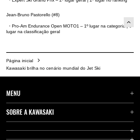
・Expert Ski Grand Prix – 2º lugar geral | 2º lugar no ranking
Jean-Bruno Pastorello (#8)
・Pro-Am Endurance Open MOTO1 – 1º lugar na categoria | 6º
lugar na classificação geral
Página inicial
Kawasaki brilha no cenário mundial do Jet Ski
MENU
PRODUTOS
SOBRE A KAWASAKI
SERVIÇOS
WEBSITES INTERNACIONAIS
FINANCEIROS