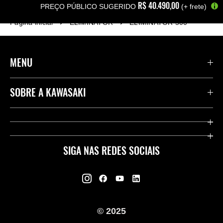
R$‎‎ 40.490,00
PREÇO PÚBLICO SUGERIDO
(+ frete)
Página inicial
ELIMINATOR
ELIMINATOR 500
MENU
PRODUTOS
SOBRE A KAWASAKI
SERVIÇOS
WEBSITES INTERNACIONAIS
FINANCEIROS
EMPRESAS
SIGA NAS REDES SOCIAIS
FERRAMENTAS DE COMPRAS
HISTÓRIA
NOTÍCIAS E EVENTOS
HERANÇA
CONDIÇÕES ESPECIAIS
© 2025
SEJA UM CONCESSIONÁRIO