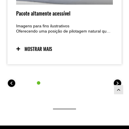
Pacote altamente acessível
Imagens para fins ilustrativos
Oferecendo uma posição de pilotagem natural que
acomoda uma ampla gama de pilotos, a Eliminator
500 inspira confiança desde o momento em que
você se senta nela. Seu peso leve e boa
MOSTRAR MAIS
centralização de massa fazem com que o trabalho
de levantar a moto de seu suporte lateral seja fácil e
contribuí para manobras em baixa velocidade. Sua
característica de fácil acesso ao solo e livre de
estresse torna a Eliminator 500 uma parceira de
pilotagem ideal para o dia a dia.